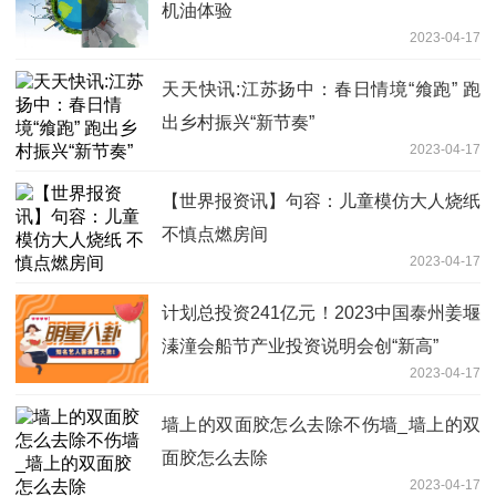
机油体验
2023-04-17
天天快讯:江苏扬中：春日情境“飨跑” 跑
出乡村振兴“新节奏”
2023-04-17
【世界报资讯】句容：儿童模仿大人烧纸
不慎点燃房间
2023-04-17
计划总投资241亿元！2023中国泰州姜堰
溱潼会船节产业投资说明会创“新高”
2023-04-17
墙上的双面胶怎么去除不伤墙_墙上的双
面胶怎么去除
2023-04-17