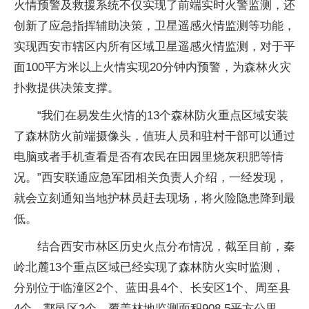
火情预警及救援系统不仅实现了前端实时火警监测，还
创新了应急指挥辅助决策，卫星遥感火情监测等功能，
实现西安市辖区内所有区域卫星遥感火情监测，对于平
面100平方米以上火情实现20分钟内预警，为森林火灾
扑救提供决策支撑。
“我们在易发生火情的13个森林防火重点区域安装
了森林防火前端摄像头，值班人员和驻村干部可以通过
电脑或者手机查看是否有农民在田园里烧灰积肥等情
况。”西安联通应急军团相关负责人介绍，一经发现，
就会立刻通知当地护林员赶去现场，将火险隐患降到最
低。
结合西安市林区历史火点分布情况，截至目前，秦
岭北麓13个重点区域已经实现了森林防火实时监测，
分别位于临潼区2个、蓝田县4个、长安区1个、周至县
4个、鄠邑区2个，覆盖林地监测面积908.5平方公里。