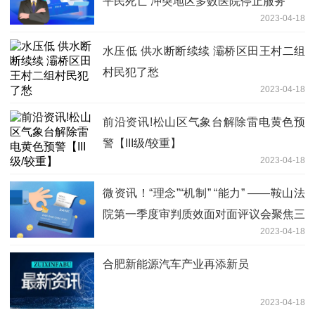
平民死亡 冲突地区多数医院停止服务
2023-04-18
水压低 供水断断续续 灞桥区田王村二组
村民犯了愁
2023-04-18
前沿资讯!松山区气象台解除雷电黄色预
警【III级/较重】
2023-04-18
微资讯！“理念”“机制” “能力” ——鞍山法
院第一季度审判质效面对面评议会聚焦三
2023-04-18
大关键词
合肥新能源汽车产业再添新员
2023-04-18