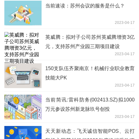
当前速读：苏州会议的服务是什么？
2023-04-17
英威腾：拟对子公司苏州英威腾增资3亿
元，支持苏州产业园三期项目建设
2023-04-17
150支队伍齐聚南京！机械行业职业教育
技能大PK
2023-04-17
当前简讯:雷科防务(002413.SZ)拟1000
万元参设苏州新龙脉玖号创投
2023-04-17
天天新动态：飞天诚信智能POS、云打