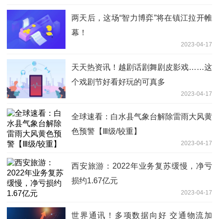
两天后，这场“智力博弈”将在镇江拉开帷
幕！
2023-04-17
天天热资讯！越剧话剧舞剧皮影戏……这
个戏剧节好看好玩的可真多
2023-04-17
全球速看：白水县气象台解除雷雨大风黄
色预警【Ⅲ级/较重】
2023-04-17
西安旅游：2022年业务复苏缓慢，净亏
损约1.67亿元
2023-04-17
世界通讯！多项数据向好 交通物流加