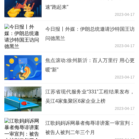
速“跑起来”
2023-04-17
今日报丨外媒：伊朗总统邀请沙特国王访
问德黑兰
2023-04-17
焦点滚动:徐州新沂：百人万里行 用心更
暖“新”
2023-04-17
江苏省现代服务业“331”工程结果发布，
吴江4家集聚区6家企业上榜
2023-04-17
江歌妈妈诉网暴者侮辱诽谤案一审宣判：
被告人被判二年三个月