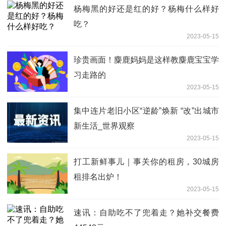
杨梅黑的好还是红的好？杨梅什么样好
吃？
2023-05-15
珍贵画面！麋鹿妈妈是这样教麋鹿宝宝学
习走路的
2023-05-15
集中连片老旧小区“逆龄”焕新 “改”出城市
新生活_世界观察
2023-05-15
打工新鲜事儿｜事关你的租房，30城房
租排名出炉！
2023-05-15
速讯：自助吃不了兜着走？她补交餐费