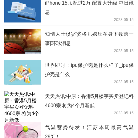
iPhone 15顶配过2万 配置大升级|每日讯
息
2023-05-15
知情人士谈婆婆将儿媳压在身下数落一
事|环球消息
2023-05-15
世界即时：tpu保护壳是什么样子_tpu保
护壳是什么
2023-05-15
天天热讯:中原：香港5月楼宇买卖登记料
4600宗 将为4个月新低
2023-05-15
气温蓄势待发！江苏本周最高气温
29℃！