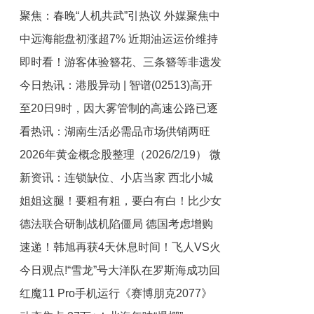
聚焦：春晚“人机共武”引热议 外媒聚焦中
局表现强劲 看好铜、铝、贵金属及电池
中远海能盘初涨超7% 近期油运运价维持
原材料
国科技发展
即时看！游客体验簪花、三条簪等非遗发
高位
今日热讯：港股异动 | 智谱(02513)高开
艺
至20日9时，因大雾管制的高速公路已逐
逾5% 中科曙光旗下SothisAI接入智谱
看热讯：湖南生活必需品市场供销两旺
GLM-5
步恢复正常通行-要闻
2026年黄金概念股整理（2026/2/19） 微
春节期间猪肉价格稳中微涨
新资讯：连锁缺位、小店当家 西北小城
资讯
姐姐这腿！要粗有粗，要白有白！比少女
的年味“一桌难求”｜新春走基层
德法联合研制战机陷僵局 德国考虑增购
的还强！
速递！韩旭再获4天休息时间！飞人VS火
美国F-35战机
今日观点!“雪龙”号大洋队在罗斯海成功回
力入G3生死战 山猫成夺冠第一热门
红魔11 Pro手机运行《赛博朋克2077》
收潜标一套