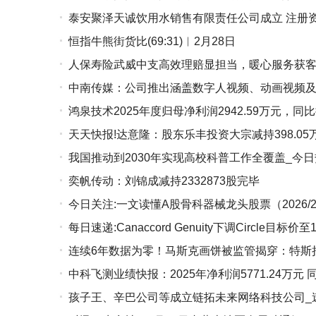
泰安聚泽天诚饮用水销售有限责任公司成立 注册资
恒指牛熊街货比(69:31)︱2月28日
人保寿险武威中支高效理赔显担当，暖心服务获客
中南传媒：公司推出涵盖数字人视频、动画视频及
鸿泉技术2025年度归母净利润2942.59万元，同
点
天天快报!达意隆：股东乐丰投资大宗减持398.05
我国推动到2030年实现高校科普工作全覆盖_今
奕帆传动：刘锦成减持2332873股完毕
今日关注:一文读懂A股骨科器械龙头股票（2026/2/
每日速递:Canaccord Genuity下调Circle目标价至
连续6年数据为零！马斯克画饼被监管揭穿：特斯拉从
中科飞测业绩快报：2025年净利润5771.24万元
测试|焦点热闻
孩子王、辛巴公司等成立链拓未来网络科技公司_