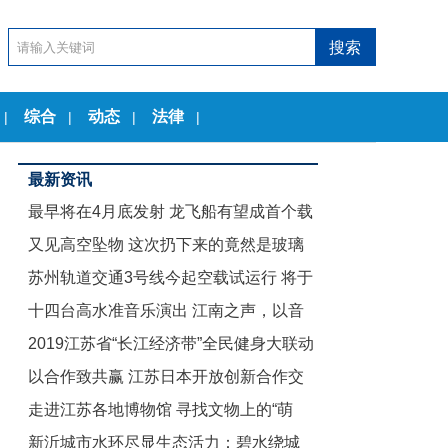
综合
动态
法律
|
|
|
|
最新资讯
最早将在4月底发射 龙飞船有望成首个载
又见高空坠物 这次扔下来的竟然是玻璃
人商业航天器
苏州轨道交通3号线今起空载试运行 将于
茶几
十四台高水准音乐演出 江南之声，以音
12月底试运营
2019江苏省“长江经济带”全民健身大联动
乐节的名义致敬古典
以合作致共赢 江苏日本开放创新合作交
暨“舞动江苏”无锡赛区启动仪式举行
走进江苏各地博物馆 寻找文物上的“萌
流会在东京举行
新沂城市水环尽显生态活力：碧水绕城
娃”们