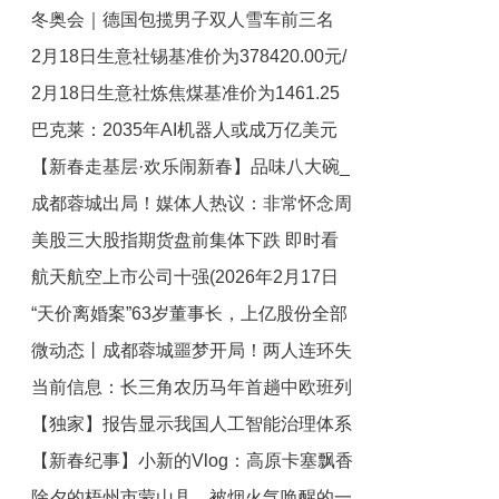
冬奥会｜德国包揽男子双人雪车前三名
读
2月18日生意社锡基准价为378420.00元/
2月18日生意社炼焦煤基准价为1461.25
吨 焦点
巴克莱：2035年AI机器人或成万亿美元
元/吨
【新春走基层·欢乐闹新春】品味八大碗_
赛道 中国占据主导地位_聚焦
成都蓉城出局！媒体人热议：非常怀念周
焦点速讯
美股三大股指期货盘前集体下跌 即时看
定洋，中超全军覆没_焦点关注
航天航空上市公司十强(2026年2月17日
“天价离婚案”63岁董事长，上亿股份全部
市值企业排行榜)|焦点热文
微动态丨成都蓉城噩梦开局！两人连环失
冻结-观速讯
当前信息：长三角农历马年首趟中欧班列
误，刘殿座扑球脱手，费利佩连摇头
【独家】报告显示我国人工智能治理体系
从浙江义乌开出
【新春纪事】小新的Vlog：高原卡塞飘香
建设加速演进
除夕的梧州市蒙山县，被烟火气唤醒的一
年味浓 巧手增收暖新村|每日头条