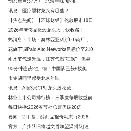
动态焦点:37万+！北海年味“爆棚”
帧率为20-50FPS
讯息：医疗题材龙头有哪些？
【焦点热闻】【环球财经】伦敦股市18日
（2026/2/19）
2026年奢侈品概念龙头股，快收藏！
上涨
热消息：半场：奥林匹亚科斯0-0药厂，
（名单）（2026/2/19）_热消息
花旗下调Palo Alto Networks目标价至210
卡埃比破门被吹，波库失单刀
雨水节气逢升温，江苏气温“狂飙”，但昼
美元
90分钟连获2金1铜！中国队已获9枚奖
夜温差较大
市集胡同里感受北京年味
牌，奖牌榜升至第14位-热议
讯息：A股3只CPU龙头股收藏
林业上市公司排行榜：三季度每股收益前
（2026/2/18）
每日快播:2026春节档总票房破20亿
10名单|今日热讯
要闻：2-甲基丁醇商品报价动态（2026-
官方：广州队旧将赵文哲加盟温州队|速
02-18）