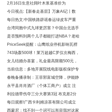
2月16日生意社阔叶木浆基准价为
天以来高位 每日热闻
今日视点:【新春走基层】万象AI记丨数
4600.00元/吨
每日热文:中国铁路辟谣春运绿皮车严重
智+ + +，解锁春运N种新体验
台湾同胞中式九球更厉害？中国台北选手
超员
是否预料到两个儿子都能打进NBA？老哈
柯秉逸夺得独牙传奇秦皇岛站冠军，现场
PriceSeek提醒：山鹰纸业停机影响瓦楞
观众向冠军高呼回家过年
珀：我又不是詹姆斯
743场轰500球！莱万超越C罗仅次梅西，
纸供应
女儿结婚办喜宴，礼金最高限额500元，
12场冲击莱万神纪录|每日消息
当前信息：多地开展院线电影版权保护专
当事人：当天来了60多桌客，礼钱超过
春晚备播录制：王菲郭富城空降，伊能静
500元的都拒收了
项检查
永平县肖肖酒厂（个体工商户）成立 注
状态引热议，张钧甯惊艳
利拉德带伤夺三分大赛第3冠 布克差2分
册资本5万人民币 聚焦
每日观察!广西卡利姆凉茶有限公司成立
最后三球全丢
西蒙尼：找不到一个词可以形容我对这家
注册资本50万人民币