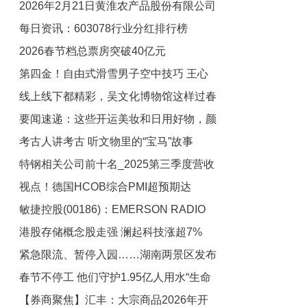
2026年2月21日黄淮农产品股份有限公司
赶者前路艰险
每日资讯：603078行业分红排行榜
价格行情
2026春节档总票房突破40亿元
（2026/2/21）
第四金！自由式滑雪男子空中技巧 王心
线上线下都精彩，吴文化博物馆这样过春
迪夺冠 新要闻
要闻速递：这些开运美妆和日用好物，颜
节_实时
考古人讲考古 听文物里的“宝马”故事
值能打还实用，快来抄作业！
特钢相关公司前十名_2025第三季度营收
视点！德国HCOB综合PMI超预期达
增幅排行榜
敏捷控股(00186)：EMERSON RADIO
53.1，制造业与服务业同步扩张
港股存储概念股走强 澜起科技涨超7%
CORP.前三季度净亏损287.7万美元 同比
紧急限流、暂停入园……湖南两景区发布
扩大21.39%
春节不停工 他们守护1.95亿人用水“生命
最新提醒
【券商聚焦】汇丰：大宗商品2026年开
线” 今头条