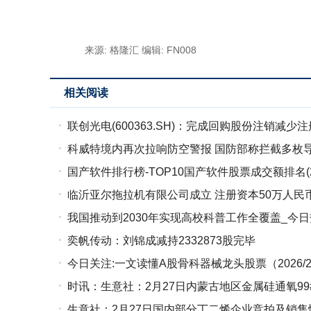
标签：
财经频道
财经资讯
来源: 格隆汇
编辑: FN008
相关阅读
联创光电(600363.SH)：完成回购股份注销减少
科威特境内再次拉响防空警报 国防部称拦截多枚导
国产软件排行榜-TOP10国产软件股票成交额排名(2
临沂亚尔拖拉机有限公司成立 注册资本50万人民
我国推动到2030年实现高校科普工作全覆盖_今
奕帆传动：刘锦成减持2332873股完毕
今日关注:一文读懂A股骨科器械龙头股票（2026/2/
时讯：生意社：2月27日内蒙古地区金属硅通氧99
生意社：2月27日国内部分丁二烯企业竞拍及销售