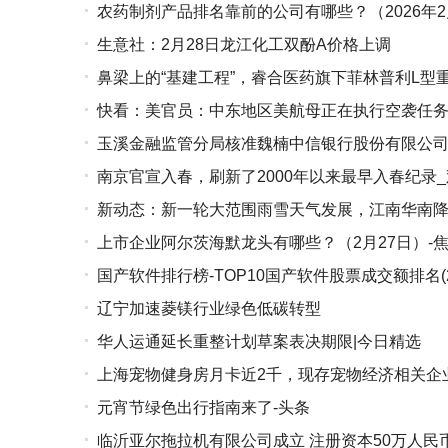
农药制剂产品排名靠前的公司有哪些？（2026年2
生意社：2月28日龙江化工双酚A价格上调
鼻梁上的“基建工程”，睿合医药旗下菲林普利L型
快看：美官员：中东地区美航母正在执行空袭任
玉溪金融监管分局核准魏楠中信银行股份有限公
南京官宣入春，刷新了2000年以来最早入春纪录
新动态：新一轮大范围雨雪天气发展，江南华南
上市企业阿尔茨海默龙头有哪些？（2月27日）-
国产软件排行榜-TOP10国产软件股票成交额排名(2
辽宁加速菱镁行业绿色低碳转型
华人运通延长重整计划草案表决期限|今日精选
上海宠物健身房月卡近2千，现存宠物经济相关企业
元宵节绿色出行指南来了-头条
临沂亚尔拖拉机有限公司成立 注册资本50万人民