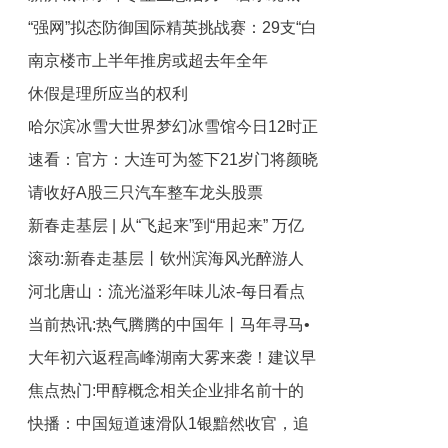
“强网”拟态防御国际精英挑战赛：29支“白
绿荫满城
南京楼市上半年推房或超去年全年
帽黑客”战队谁能突防？
休假是理所应当的权利
哈尔滨冰雪大世界梦幻冰雪馆今日12时正
速看：官方：大连可为签下21岁门将颜晓
式开放_关注
请收好A股三只汽车整车龙头股票
宇；球员出自大连人梯队
新春走基层 | 从“飞起来”到“用起来” 万亿
（2026/2/20）|每日观察
滚动:新春走基层丨钦州滨海风光醉游人
低空市场加速打开
河北唐山：流光溢彩年味儿浓-每日看点
当前热讯:热气腾腾的中国年丨马年寻马•
大年初六返程高峰湖南大雾来袭！建议早
砖雕上的“宝藏马”
焦点热门:甲醇概念相关企业排名前十的
上暂缓出行|每日速读
快播：中国短道速滑队1银黯然收官，追
有哪些（2026年2月20日成交量榜）