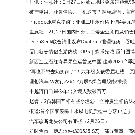
时讯：生意社：2月27日内蒙古地区金属硅通氧99
破产重组、业务停摆、手机退市？魅族辟谣，官
PriceSeek重点提醒：亚洲二甲苯价格下调4美元/
生意社：2月27日国内部分丁二烯企业竞拍及销售
DeepSeek联合清北发布DualPath推理框架：
厦门新春情侣夜游热榜TOP5｜欢乐光域·厦门园
新西兰宝石红奇异果空运首发中国 佳沛2026产
"再也不想去奶奶家了"！六年级女孩委屈吐槽，原
理想汽车-W发行2264.2万股A类普通股|快播报
中越河口口岸今年出入境人数破百万
赵睿：2负韩国互相有些小埋怨，全神贯注相信队
报道:首个国家级稀土永磁电机质检中心落户辽宁
汽车诊断龙头公司有哪些（2月26日）
即时焦点：博思软件(300525.SZ)：部分董事