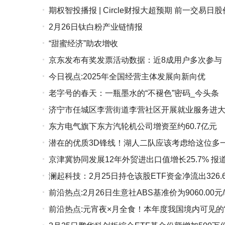
期权智投播报 | Circle财报大超预期 前一交易日股价
2月26日钛白粉产业链情报
“甜蜜经济”助农增收
京东发布有奖发票活动数据：近8成用户多次参与
今日视点:2025年全国经营主体发展向新向优
老字号的春天：一瓶墨水的“不褪色”密码_今头条
济宁市任城区李营街道李营社区开展就业服务进大
东方电气旗下东方汽轮机公司增资至约60.7亿元
潜在的优质3D锋线！湖人二队应该考虑给这位多
京津冀协同发展12年外贸进出口值增长25.7% 报
澜起科技：2月25日持仓该股ETF资金净流出326.
前沿热点:2月26日生意社ABS基准价为9060.00元
前沿热点:元宵夜×月全食！本年度我国境内可见的