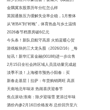
金隅冀东股票历年分红怎么样
天_微头条
英国通胀压力缓解失业率企稳，1月整体
（2026/2/17）_焦点
从“村BA”到“村晚”，体育热血与乡土温情
通胀率预计降至3.1%核心通胀维持3.2%-
2026春节档票房破6亿元
焦点观察
撞个满怀 动态
今头条！新队启航守高原 火焰蓝暖心贺
游戏板块的三大龙头股（2026/2/16）_每
双节——拉萨消防机动支队阿里大队新春
短讯！新华汇富金融(00188)进一步出售
坚守书写阿里新担当
日热门
2月15日全社会跨区域人员流动量完成超
合共14.6万文远知行美国存托股份
淡季不淡！上海楼市预热小阳春：买
2.8亿人次
新春走基层丨拉萨：年货购销两旺 高原
家“看房和出手都更积极”
天南地北年味浓 热闹喜庆迎春节
喜迎新年|每日聚焦
焦点滚动:淮南：除夕迎瑞雪 更添过年味
酒价内参2月16日价格发布 总价回升至六