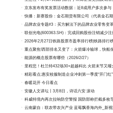
京东发布有奖发票活动数据：近8成用户多次参与
快播：新赛股份：金石期货有限公司（代表金石期
品牌农业专题#3：买方解法下的品牌农业零售变
比例已降至5.00%
联创光电(600363.SH)：完成回购股份注销减少
2026年2月27日铁路股票市盈率排行榜|铁路排行
重点聚焦!西部排名又变了：火箭爆冷输球，快船
能源的概念股票有哪些（2026/2/27）
里程悲！杜兰特432场30+超越科比 火箭末节又哑
精彩看点:惠安校服制造企业冲刺第一季度“开门红”
春暖花开 今日看点
安徽人文讲坛丨3月8日，诗话六安 滚动
科威特境内再次拉响防空警报 国防部称拦截多枚导
云南蒙自：联农带农兴产业 蓝莓飘香海内外_新视