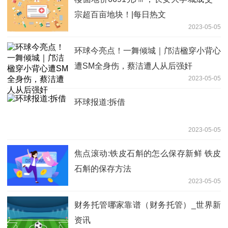
宗超百亩地块！|每日热文
2023-05-05
环球今亮点！一舞倾城｜邝洁楹穿小背心
遭SM全身伤，蔡洁遭人从后强奸
2023-05-05
环球报道:拆借
2023-05-05
焦点滚动:铁皮石斛的怎么保存新鲜 铁皮
石斛的保存方法
2023-05-05
财务托管哪家靠谱（财务托管）_世界新
资讯