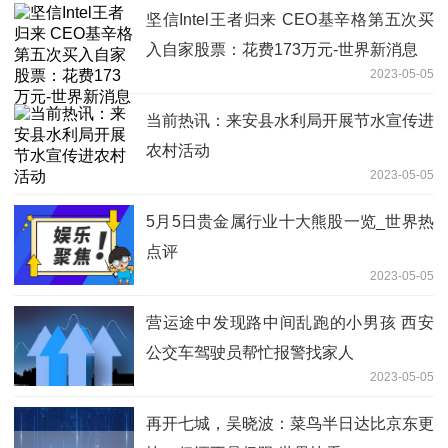
坚信Intel王者归来 CEO基辛格第五次买
入自家股票：花费173万元-世界新消息
2023-05-05
当前热讯：来安县水利局开展节水宣传进
农村活动
2023-05-05
5月5日贵金属行业十大熊股一览_世界热
点评
2023-05-05
营运途中发现路中间乱跑的小男孩 西安
公交车驾驶员帮忙报警找家人
2023-05-05
再开七城，吴晓波：菜鸟半日达比京东更