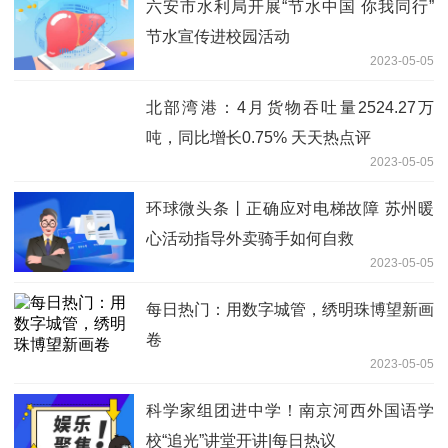
六安市水利局开展“节水中国 你我同行”
节水宣传进校园活动
2023-05-05
北部湾港：4月货物吞吐量2524.27万
吨，同比增长0.75% 天天热点评
2023-05-05
环球微头条丨正确应对电梯故障 苏州暖
心活动指导外卖骑手如何自救
2023-05-05
每日热门：用数字城管，绣明珠博望新画
卷
2023-05-05
科学家组团进中学！南京河西外国语学
校“追光”讲堂开讲|每日热议