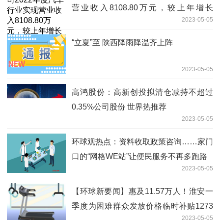
营业收入8108.80万元，较上年增长
2023-05-05
397.28%，保持强劲的发展势头 环球新
动态
“立夏”至 陕西降雨降温齐上阵
2023-05-05
高鸿股份：高新创投拟清仓减持不超过
0.35%公司股份 世界热推荐
2023-05-05
环球观热点：资料收取政策咨询……家门
口的“网格WE站”让便民服务不再多跑路
2023-05-05
【环球新要闻】惠及11.57万人！淮安一
季度为困难群众发放价格临时补贴1273
2023-05-05