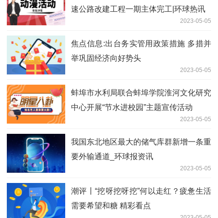
速公路改建工程一期主体完工|环球热讯
2023-05-05
焦点信息:出台务实管用政策措施 多措并
举巩固经济向好势头
2023-05-05
蚌埠市水利局联合蚌埠学院淮河文化研究
中心开展“节水进校园”主题宣传活动
2023-05-05
我国东北地区最大的储气库群新增一条重
要外输通道_环球报资讯
2023-05-05
潮评丨“挖呀挖呀挖”何以走红？疲惫生活
需要希望和糖 精彩看点
2023-05-05