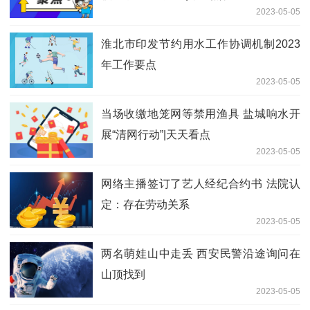
2023-05-05
淮北市印发节约用水工作协调机制2023
年工作要点
2023-05-05
当场收缴地笼网等禁用渔具 盐城响水开
展“清网行动”|天天看点
2023-05-05
网络主播签订了艺人经纪合约书 法院认
定：存在劳动关系
2023-05-05
两名萌娃山中走丢 西安民警沿途询问在
山顶找到
2023-05-05