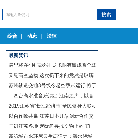
综合
动态
法律
|
|
|
|
最新资讯
最早将在4月底发射 龙飞船有望成首个载
又见高空坠物 这次扔下来的竟然是玻璃
人商业航天器
苏州轨道交通3号线今起空载试运行 将于
茶几
十四台高水准音乐演出 江南之声，以音
12月底试运营
2019江苏省“长江经济带”全民健身大联动
乐节的名义致敬古典
以合作致共赢 江苏日本开放创新合作交
暨“舞动江苏”无锡赛区启动仪式举行
走进江苏各地博物馆 寻找文物上的“萌
流会在东京举行
新沂城市水环尽显生态活力：碧水绕城
娃”们