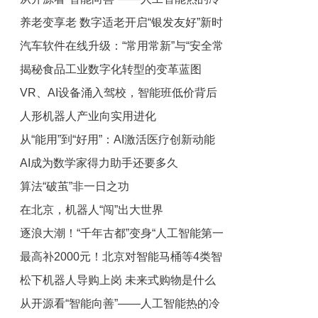
养老变享老 数字适老开启“银发友好”新时
思考
汽车软件在线升级：“常用常新”与“安全常
代
揭秘食品工业数字化转型的变革蓝图
在”如何兼得？
VR、AI设备涌入驾校，智能班低价背后
人形机器人产业向实用进化
的“速成隐患”
从“能用”到“好用”：AI激活医疗创新动能
AI成为数学家得力助手还要多久
算法“破茧”非一日之功
在北京，机器人“闯”出大世界
逐浪大潮！“千年古都”变身“人工智能第一
最高补2000元！北京对智能马桶等4类智
城”
松下机器人导购上岗 未来式购物是什么
能家居产品给予补贴
从开源看“智能向善”——人工智能热的冷
体验？