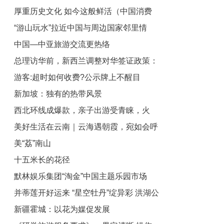
厚重历史文化 如今这般鲜活（中国消费
“游山玩水”拉近中国与周边国家邻里情
向新而行）
中国—中亚旅游交流更热络
（国际论道）
总理访华前，新西兰调整对华签证政策：
游客:超时如何收费?公示牌上不醒目
允许持澳签证中国游客免签入境
新加坡：独有的热带风景
西北环线成爆款，亲子出游受青睐，火
美好生活在云南｜云海遇朝霞，宛如会呼
热“毕业旅行”开启暑期游
美“荔”南山
吸的鎏金画卷
十五米长的花径
默林娱乐集团“淘金”中国主题乐园市场
并蒂莲开好运来 “星空牡丹”绽异彩 洪湖公
新疆霍城：以花为媒促发展
园“国际荷花派对”三天迎客六万