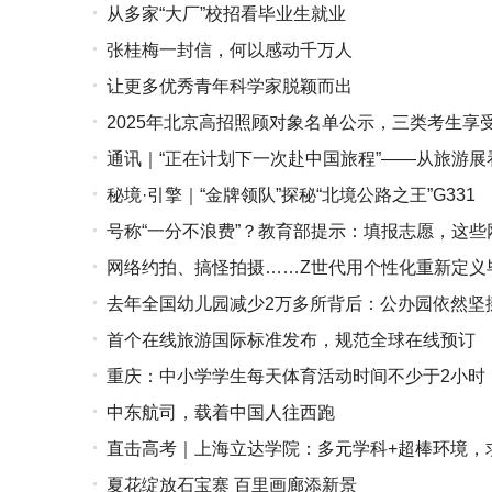
从多家“大厂”校招看毕业生就业
张桂梅一封信，何以感动千万人
让更多优秀青年科学家脱颖而出
2025年北京高招照顾对象名单公示，三类考生享
通讯｜“正在计划下一次赴中国旅程”——从旅游
秘境·引擎｜“金牌领队”探秘“北境公路之王”G331
号称“一分不浪费”？教育部提示：填报志愿，这些
网络约拍、搞怪拍摄……Z世代用个性化重新定义
去年全国幼儿园减少2万多所背后：公办园依然坚
首个在线旅游国际标准发布，规范全球在线预订
重庆：中小学学生每天体育活动时间不少于2小时
中东航司，载着中国人往西跑
直击高考｜上海立达学院：多元学科+超棒环境，
夏花绽放石宝寨 百里画廊添新景