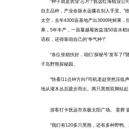
“种子就是农业‘芯片’!”抚远红海植
自主品种，产业命脉永远攥在别人手里。”他
太空，去年4300亩基地产出3000吨鲜果
果，5年丰产，一亩蔓越莓效益顶50亩水稻
语权，还得靠咱自己的‘争气种’!”
“各位坐稳扶好，咱们‘探秘号’发车了
子岛野熊探秘园。
“快看!11点钟方向!”司机老赵突然
地从灌木丛后踱步而出。两只黑熊双脚站起
游客打卡抚远市东极太阳广场。 姜辉 
“我们有120多只黑熊，还有多种野鸭