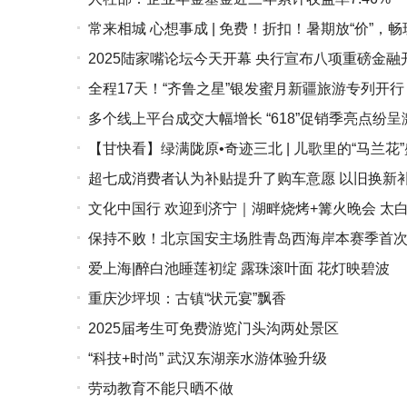
常来相城 心想事成 | 免费！折扣！暑期放“价”，
2025陆家嘴论坛今天开幕 央行宣布八项重磅金融
全程17天！“齐鲁之星”银发蜜月新疆旅游专列开行
多个线上平台成交大幅增长 “618”促销季亮点纷
【甘快看】绿满陇原•奇迹三北 | 儿歌里的“马兰花
超七成消费者认为补贴提升了购车意愿 以旧换新补
文化中国行 欢迎到济宁｜湖畔烧烤+篝火晚会 太
保持不败！北京国安主场胜青岛西海岸本赛季首
爱上海|醉白池睡莲初绽 露珠滚叶面 花灯映碧波
重庆沙坪坝：古镇“状元宴”飘香
2025届考生可免费游览门头沟两处景区
“科技+时尚” 武汉东湖亲水游体验升级
劳动教育不能只晒不做