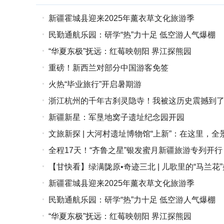
新疆霍城县迎来2025年薰衣草文化旅游季
民勤通航乐园：研学“热”力十足 低空游人气爆棚
“华夏东极”抚远：红莓映朝阳 界江探熊园
重磅！新西兰对部分中国游客免签
火热“毕业旅行”开启暑期游
浙江杭州的千年古刹灵隐寺！我被这历史震撼到了
新疆新星：军垦地窝子遗址纪念园开园
文旅新探 | 大河村遗址博物馆“上新”：在这里，
全程17天！“齐鲁之星”银发蜜月新疆旅游专列开行
【甘快看】绿满陇原•奇迹三北 | 儿歌里的“马兰花
新疆霍城县迎来2025年薰衣草文化旅游季
民勤通航乐园：研学“热”力十足 低空游人气爆棚
“华夏东极”抚远：红莓映朝阳 界江探熊园