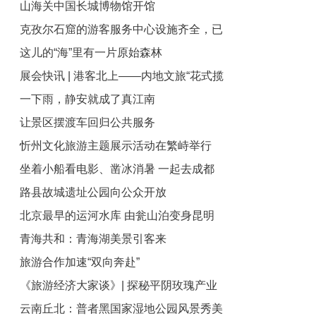
山海关中国长城博物馆开馆
克孜尔石窟的游客服务中心设施齐全，已
这儿的“海”里有一片原始森林
于上个月正式对外开放
展会快讯 | 港客北上——内地文旅“花式揽
一下雨，静安就成了真江南
客”实处浑身解数
让景区摆渡车回归公共服务
忻州文化旅游主题展示活动在繁峙举行
坐着小船看电影、凿冰消暑 一起去成都
路县故城遗址公园向公众开放
铁像寺水街过夏天
北京最早的运河水库 由瓮山泊变身昆明
青海共和：青海湖美景引客来
湖
旅游合作加速“双向奔赴”
《旅游经济大家谈》| 探秘平阴玫瑰产业
云南丘北：普者黑国家湿地公园风景秀美
的芬芳传奇