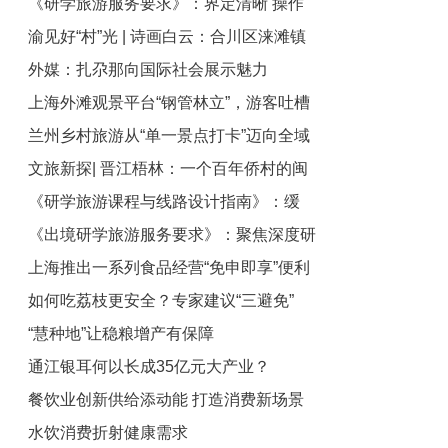
《研学旅游服务要求》：界定清晰 操作
渝见好“村”光 | 诗画白云：合川区涞滩镇
性更强
外媒：扎尕那向国际社会展示魅力
白云村
上海外滩观景平台“钢管林立”，游客吐槽
兰州乡村旅游从“单一景点打卡”迈向全域
拍东方明珠被“截胡”！官方回应
文旅新探| 晋江梧林：一个百年侨村的闽
生活体验
《研学旅游课程与线路设计指南》：缓
南韵与南洋风
《出境研学旅游服务要求》：聚焦深度研
解“只游不学”“游大于学”问题
上海推出一系列食品经营“免申即享”便利
学 持续提升教育价值
如何吃荔枝更安全？专家建议“三避免”
政策
“慧种地”让稳粮增产有保障
通江银耳何以长成35亿元大产业？
餐饮业创新供给添动能 打造消费新场景
水饮消费折射健康需求