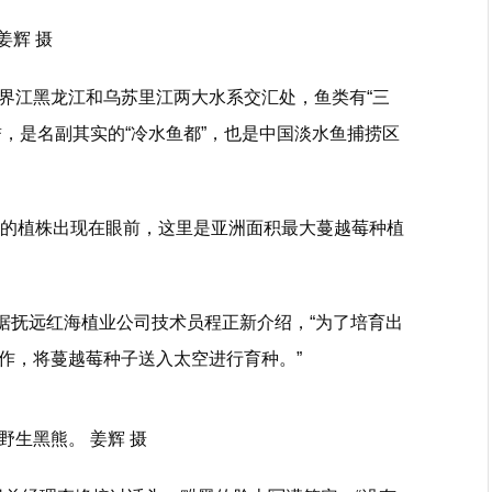
姜辉 摄
界江黑龙江和乌苏里江两大水系交汇处，鱼类有“三
的美誉，是名副其实的“冷水鱼都”，也是中国淡水鱼捕捞区
油的植株出现在眼前，这里是亚洲面积最大蔓越莓种植
”据抚远红海植业公司技术员程正新介绍，“为了培育出
作，将蔓越莓种子送入太空进行育种。”
生黑熊。 姜辉 摄