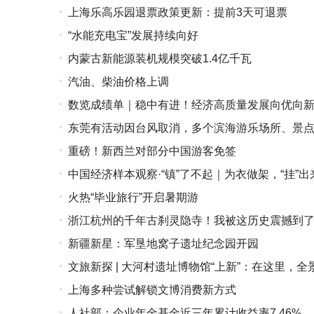
上海乐高乐园退票政策更新：提前3天可退票
“水能充电宝”发展持续向好
内蒙古新能源装机规模突破1.4亿千瓦
汽油、柴油价格上调
数览成绩单｜稳中有进！经济高质量发展向优向
东莞有活动因台风取消，多个滨海游乐场所、景
重磅！新西兰对部分中国游客免签
中国经济样本观察·“镇”了不起｜为衣做架，“挂”出
火热“毕业旅行”开启暑期游
浙江杭州的千年古刹灵隐寺！我被这历史震撼到了
新疆新星：军垦地窝子遗址纪念园开园
文旅新探 | 大河村遗址博物馆“上新”：在这里，
上海多种尝试解锁文博消费新方式
人社部：企业年金基金近三年累计收益率7.46%