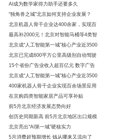
AI成为数学家得力助手还要多久
思考
“独角兽之城”北京如何支持企业发展？
北京机器人骨干企业达400余家，实现百
最高补2000元！北京对智能马桶等4类智
余种场景应用落地
北京成“人工智能第一城”核心产业近3500
能家居产品给予补贴
北京已完成600平方公里高级别自动驾驶
亿元
15个省份广告业收入超百亿元 数字广告
示范区建设
北京成“人工智能第一城”核心产业近3500
成产业发展核心引擎
400家机器人骨干企业实现百余场景应用
亿元
在京购四类智能家居产品可享补贴
落地
前5月北京经济发展态势向好
创历史同期新高 前5月北京地区出口规模
北京亮出“AI第一城”硬核实力
超2500亿元
5月消费超预期增长 钱从哪来又流向了