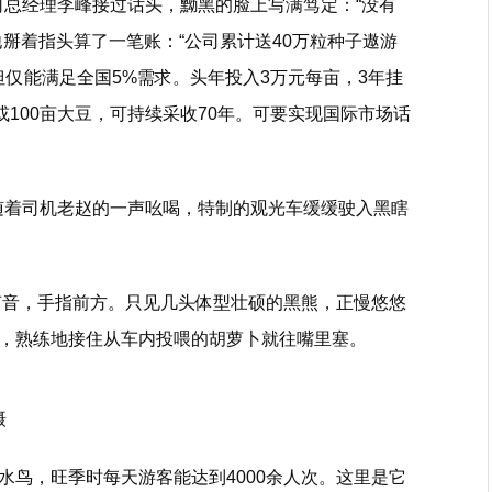
业公司总经理李峰接过话头，黝黑的脸上写满笃定：“没有
掰着指头算了一笔账：“公司累计送40万粒种子遨游
，但仅能满足全国5%需求。头年投入3万元每亩，3年挂
或100亩大豆，可持续采收70年。可要实现国际市场话
!”随着司机老赵的一声吆喝，特制的观光车缓缓驶入黑瞎
压低声音，手指前方。只见几头体型壮硕的黑熊，正慢悠悠
，熟练地接住从车内投喂的胡萝卜就往嘴里塞。
摄
、水鸟，旺季时每天游客能达到4000余人次。这里是它