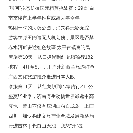
“强网”拟态防御国际精英挑战赛：29支“白
绿荫满城
南京楼市上半年推房或超去年全年
帽黑客”战队谁能突防？
热闹一时的海滨公园，消失得无影无踪
游客在滕王阁遭无人机划伤，景区是否禁
赤水河畔讲述红色故事 太平古镇奏响民
飞成争议？最新回应：警方正追查肇事机
摩旅第10天，从日拥岗到红龙镇骑行182
主
族团结新乐章
携程：4月至5月，用户赴新西兰旅游订单
公里，花费69元
广西文化旅游推介走进日本大阪
量同比增长37%
摩旅第11天，从红龙镇到巴塘骑行211公
盛夏毕业季，济南野生动物世界诚邀中高
里，花费174元
震惊，萧山不仅有压湖山独自成岛，上面
考生免费撒欢！
四川：加快构建文旅产业全域发展新格局
还是世界旅游博览馆所在地
行进吉林｜长白山天池：我想“开”啦！