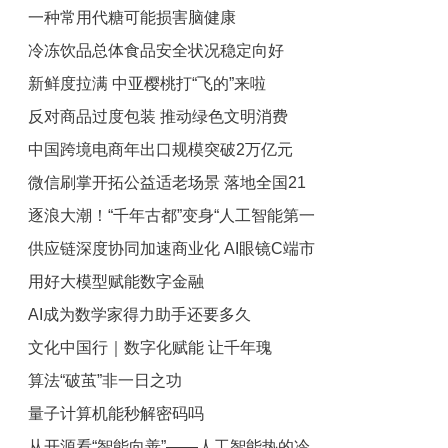
一种常用代糖可能损害脑健康
冷冻饮品总体食品安全状况稳定向好
新鲜度拉满 中亚樱桃打“飞的”来啦
反对商品过度包装 推动绿色文明消费
中国跨境电商年出口规模突破2万亿元
微信刷掌开拓公益适老场景 落地全国21
逐浪大潮！“千年古都”变身“人工智能第一
城长者食堂
供应链深度协同加速商业化 AI眼镜C端市
城”
用好大模型赋能数字金融
场热度渐起
AI成为数学家得力助手还要多久
文化中国行｜数字化赋能 让千年瑰
算法“破茧”非一日之功
宝“飞”出茫茫大漠
量子计算机能秒解密码吗
从开源看“智能向善”——人工智能热的冷