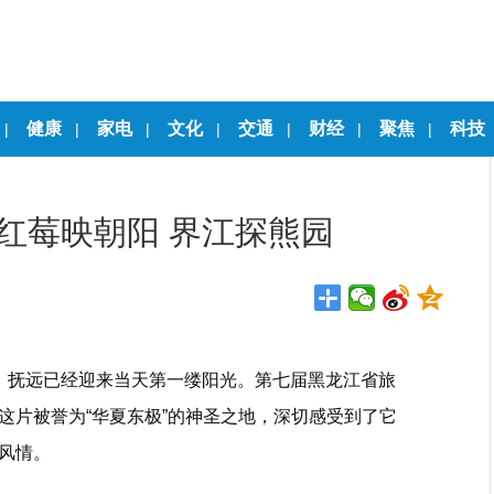
健康
家电
文化
交通
财经
聚焦
科技
|
|
|
|
|
|
|
：红莓映朝阳 界江探熊园
，抚远已经迎来当天第一缕阳光。第七届黑龙江省旅
这片被誉为“华夏东极”的神圣之地，深切感受到了它
风情。