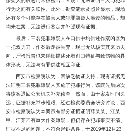
嫌疑人的痕迹均未被检出，客观上无法证明三人与犯罪
行为之间有关联性。此外，勘查笔录及照片显示，现场
还有多个可能存在被害人或犯罪嫌疑人痕迹的物品，却
均未在案，无法进行鉴定并补强现有证据。
最后，三名犯罪嫌疑人在口供中均供述作案凶器为
一把双刃刀，作案后即被丢弃，现已无法核实其来历去
向，尸检报告也未详细描述死者创口特征与致伤物的具
体形态，无法与有罪供述相互印证。
西安市检察院认为，因缺乏物证支持，现有证据无
法证明三名犯罪嫌疑人实施了犯罪行为，该院先后两次
将该案退回公安机关补充侦查。然而，由于案发时间久
远，证据补充举步维艰。经过检察委员会研究讨论，西
安市检察院认为本案虽有部分证据证明薛某某、江某
甲、江某乙有重大作案嫌疑，但仍存在犯罪事实不清、
证据不足的问题，不符合起诉条件，于2019年12月23