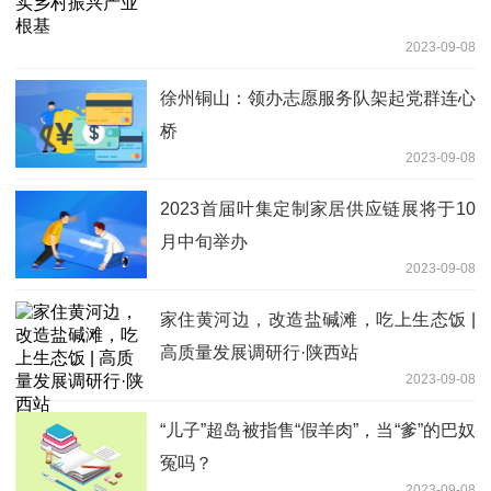
2023-09-08
徐州铜山：领办志愿服务队架起党群连心
桥
2023-09-08
2023首届叶集定制家居供应链展将于10
月中旬举办
2023-09-08
家住黄河边，改造盐碱滩，吃上生态饭 |
高质量发展调研行·陕西站
2023-09-08
“儿子”超岛被指售“假羊肉”，当“爹”的巴奴
冤吗？
2023-09-08