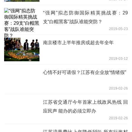
“强网”拟态防御国际精英挑战赛：29
支“白帽黑客”战队谁能突防？
2019-05-23
南京楼市上半年推房或超去年全年
2019-03-12
心情不好可请假？江苏有企业放“情绪假”
2019-02-26
江苏省交通厅今年首家上线政风热线 回
应民声 能办的必须立即办
2019-02-26
江苏流量费比上年降低55% 所有行政村