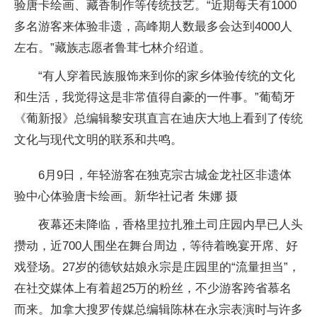
验唐卡绘画、藏香制作等传统技艺。“近期每天有1000
多名游客来体验非遗，高峰期人数最多会达到4000人
左右。”藏族志愿者鲁茸七林介绍道。
“有人穿着民族服饰来到你的家乡体验传统的文化
和生活，我觉得这是非常值得自豪的一件事。”葡萄牙
《葡新报》总编辑黎安琪直言在迪庆大地上看到了传统
文化与现代文明的联系和共鸣。
6月9日，年轻游客在独克宗古城金龙社区非遗体
验中心体验唐卡绘画。新华社记者 朱娜 摄
夜幕还未降临，香格里拉扎雅土司庄园内早已人头
攒动，近700人围坐在舞台周边，等待着晚宴开席、好
戏登场。27岁的德钦姑娘永宗是庄园里的“流量担当”，
在社交媒体上有着超25万的粉丝，不少游客跨省慕名
而来。加拿大搜罗传媒总编辑陈林在永宗表演时与许多