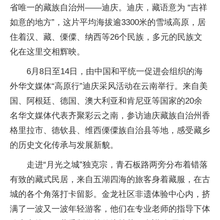
省唯一的藏族自治州——迪庆。迪庆，藏语意为 “吉祥
如意的地方”，这片平均海拔逾3300米的雪域高原，居
住着汉、藏、傈僳、纳西等26个民族，多元的民族文
化在这里交相辉映。
6月8日至14日，由中国和平统一促进会组织的海
外华文媒体“高原行”迪庆采风活动在云南举行。来自美
国、阿根廷、德国、澳大利亚和肯尼亚等国家的20余
名华文媒体代表齐聚彩云之南，参访迪庆藏族自治州香
格里拉市、德钦县、维西傈僳族自治县等地，感受藏乡
的历史文化传承与发展新貌。
走进“月光之城”独克宗，青石板路两旁分布着错落
有致的藏式民居，来自五湖四海的旅客身着藏服，在古
城的各个角落打卡留影。金龙社区非遗体验中心内，挤
满了一波又一波年轻游客，他们在专业老师的指导下体