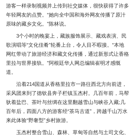
游客一样录制视频并上传到社交媒体，很快获得了许多
年轻网友的点赞。“她向全中国和海外网友传播了原汁
原味的藏乡文化。”陈林说。
3个小时的晚宴上，藏族服饰展示、藏戏表演、民
歌演唱等“文化佳肴”轮番上台，令人目不暇接。“本地
网红带动了旅游经济和藏文化传播，通过新形式让香格
里拉与世界接轨。”阿根廷华人网总编辑崔明才感慨
道。
沿着214国道从香格里拉市一路往西北方向前进，
采风团来到了德钦县奔子栏镇玉杰村。几百年前，马帮
驮着盐巴、茶叶与丝绸在这里翻越雪山与峡谷入藏;几
百年后，四面八方的游客经“茶马古道”，跨越千山万水
来此体验“野奢型”乡村旅游。
玉杰村整合雪山、森林、草甸等自然与土司文化、