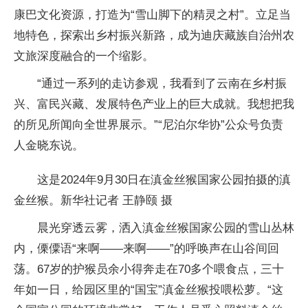
康巴文化资源，打造为“雪山脚下的精灵之村”。立足当
地特色，探索出乡村振兴新路，成为迪庆藏族自治州农
文旅深度融合的一个缩影。
“通过一系列的走访参观，我看到了云南在乡村振
兴、富民兴藏、发展特色产业上的巨大成就。我想把我
的所见所闻向全世界展示。”“尼泊尔华协”公众号负责
人金晓东说。
这是2024年9月30日在滇金丝猴国家公园拍摄的滇
金丝猴。新华社记者 王静颐 摄
晨光穿透云雾，洒入滇金丝猴国家公园的雪山丛林
内，傈僳语“来啊——来啊——”的呼唤声在山谷间回
荡。67岁的护猴员余小得奔走在70多个喂食点，三十
年如一日，给园区里的“国宝”滇金丝猴投喂松萝。“这